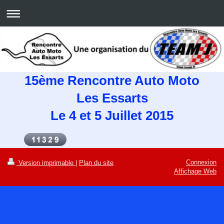
15ème Rencontre Auto Moto
Les Essarts
Le 4 et 5 Juillet 2015
Connexion
Version imprimable
|
Plan du site
Affichage Web